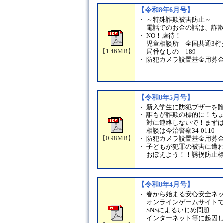
【令和8年6月号】
～特殊詐欺被害防止～
電話でのお金の話は、詐
NO！虐待！
児童相談所 全国共通3桁
【1.46MB】
局番なしの 189
防犯カメラ設置基金用募
【令和8年5月号】
新入学生に防犯ブザーを
誰もが詐欺の標的に！ちょ
対に連絡しないで！まず
相談は今治警察34-0110
【0.98MB】
防犯カメラ設置基金用募
子どもが犯罪の被害に遭
おぼえよう！！誘拐防止
【令和8年4月号】
春から始まる安心安全ネ
オンラインゲームサイト
SNSによるいじめ問題
インターネット等に起因