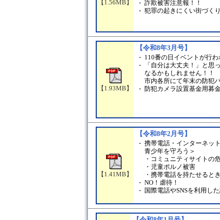
【1.56MB】
詐欺被害注意報！！
犯罪の起きにくい街づく
【令和8年3月号】
110番の日イベントが行
「自分は大丈夫！」と思
なるかもしれません！！
市内各所にて年末の防犯
【1.93MB】
防犯カメラ設置基金用募
【令和8年2月号】
携帯電話・インターネッ
青少年を守ろう＞
・コミュニティサイトの
・児童ポルノ被害
【1.41MB】
・携帯電話を持たせると
NO！虐待！
国際電話やSNSを利用し
【令和8年1月号】