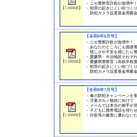
ニセ警察官詐欺が急増中
【1.66MB】
犯罪の起きにくい街づく
防犯カメラ設置基金用募
【令和8年8月号】
ニセ警察詐欺が急増中！
あなたのところにも国債
怪しさや不安を感じたら
愛媛県・今治地区それぞ
【1.68MB】
愛媛県警察官（高校卒程
犯罪の起きにくい街づく
防犯カメラ設置基金用募
【令和8年7月号】
春の防犯キャンペーンを
児童ポルノ根絶に向けて
メールでは本当の相手が
子どもに携帯電話を持た
【1.69MB】
詐欺等の被害に遭わない